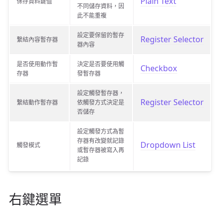
Plain Text
保存資料鍵值
不同儲存資料，因
此不能重複
設定要保留的暫存
Register Selector
繫結內容暫存器
器內容
是否使用動作暫
決定是否要使用觸
Checkbox
存器
發暫存器
設定觸發暫存器，
Register Selector
繫結動作暫存器
依觸發方式決定是
否儲存
設定觸發方式為暫
存器有改變就記錄
Dropdown List
觸發模式
或暫存器被寫入再
記錄
右鍵選單