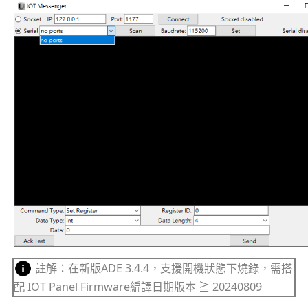
註解：在新版ADE 3.4.4，支援開機狀態下燒錄，需搭
配 IOT Panel Firmware編譯日期版本 ≧ 20240809