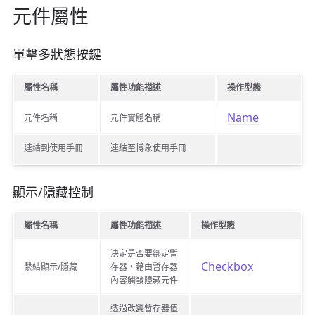
元件屬性
單擊多狀態按鍵
屬性名稱
屬性功能描述
操作型態
Name
元件名稱
元件實體名稱
連結到使用手冊
連結至博象使用手冊
顯示/隱藏控制
屬性名稱
屬性功能描述
操作型態
決定是否要綁定暫
Checkbox
繫結顯示/隱藏
存器，藉由暫存器
內容觸發隱藏元件
透過改變暫存器值