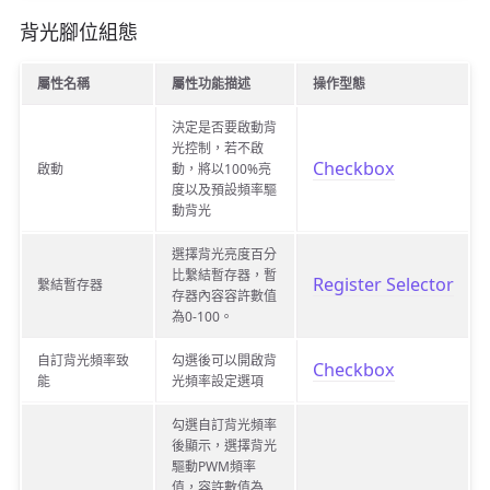
背光腳位組態
屬性名稱
屬性功能描述
操作型態
決定是否要啟動背
光控制，若不啟
Checkbox
啟動
動，將以100%亮
度以及預設頻率驅
動背光
選擇背光亮度百分
比繫結暫存器，暫
Register Selector
繫結暫存器
存器內容容許數值
為0-100。
自訂背光頻率致
勾選後可以開啟背
Checkbox
能
光頻率設定選項
勾選自訂背光頻率
後顯示，選擇背光
驅動PWM頻率
值，容許數值為