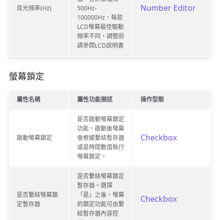
Number Editor
背光頻率(Hz)
500Hz-
100000Hz，每款
LCD螢幕最佳驅動
頻率不同，調整前
請參閱LCD說明書
螢幕鎖定
屬性名稱
屬性功能描述
操作型態
是否啟動螢幕鎖定
功能。啟動後螢幕
Checkbox
啟動螢幕鎖定
會根據繫結暫存器
或是時間數值執行
螢幕鎖定。
是否繫結螢幕鎖定
暫存器。選擇
是否繫結螢幕鎖
「是」之後，螢幕
Checkbox
定暫存器
的鎖定功能可由繫
結暫存器內容控