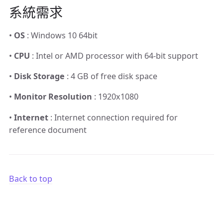
系統需求
•
OS
: Windows 10 64bit
•
CPU
: Intel or AMD processor with 64-bit support
•
Disk Storage
: 4 GB of free disk space
•
Monitor Resolution
: 1920x1080
•
Internet
: Internet connection required for
reference document
Back to top