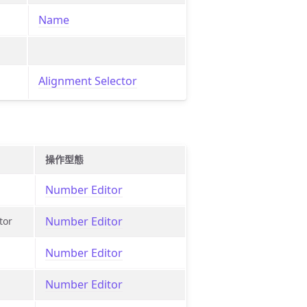
Name
Alignment Selector
操作型態
Number Editor
Number Editor
or
Number Editor
Number Editor