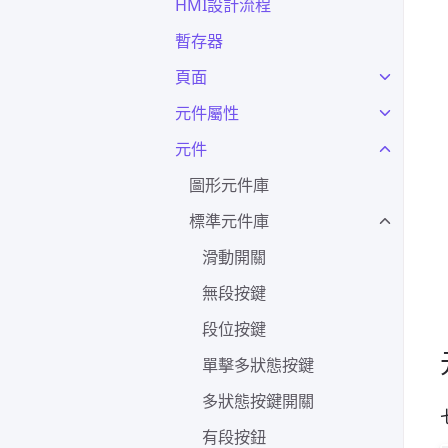
HMI設計流程
暫存器
頁面
元件屬性
元件
圖形元件庫
標準元件庫
滑動開關
無段按鍵
段位按鍵
單擊多狀態按鍵
多狀態按鍵開關
有段按鈕