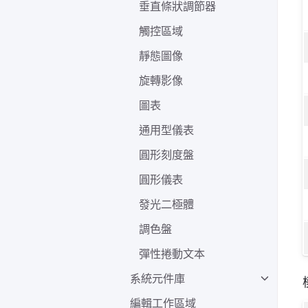
垂直條狀調節器
觸控區域
靜態圖像
旋轉影像
圖表
通用型儀表
圓形刻度盤
圓形儀表
發光二極體
調色盤
彈性捲動文本
系統元件庫
編輯工作區域