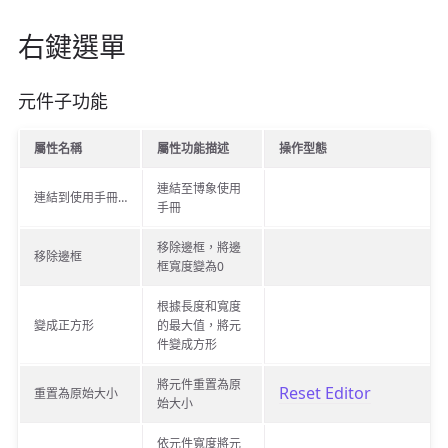
右鍵選單
元件子功能
屬性名稱
屬性功能描述
操作型態
連結至博象使用
連結到使用手冊…
手冊
移除邊框，將邊
移除邊框
框寬度變為0
根據長度和寬度
變成正方形
的最大值，將元
件變成方形
將元件重置為原
Reset Editor
重置為原始大小
始大小
依元件寬度將元