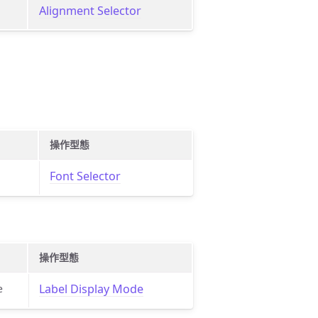
Alignment Selector
操作型態
Font Selector
操作型態
Label Display Mode
e