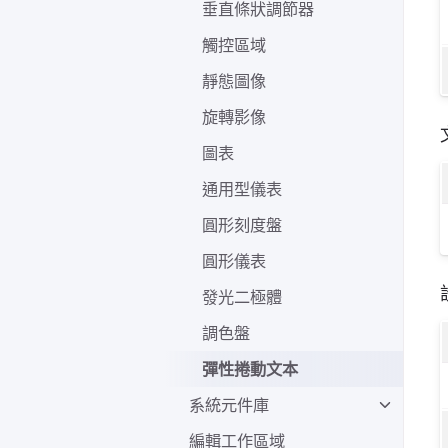
垂直條狀調節器
觸控區域
靜態圖像
旋轉影像
圖表
通用型儀表
圓形刻度盤
圓形儀表
發光二極體
調色盤
彈性捲動文本
系統元件庫
編輯工作區域