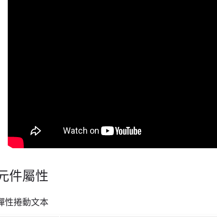
元件屬性
彈性捲動文本