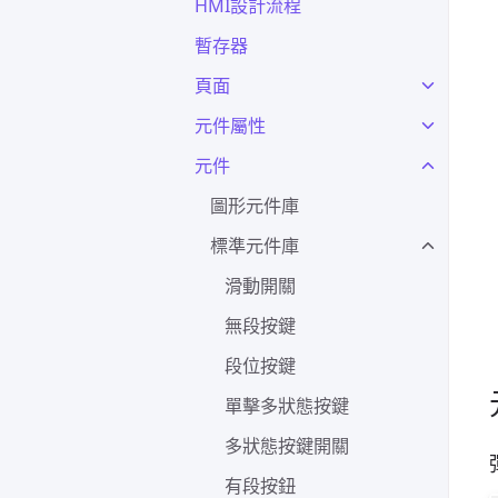
HMI設計流程
暫存器
頁面
元件屬性
元件
圖形元件庫
標準元件庫
滑動開關
無段按鍵
段位按鍵
單擊多狀態按鍵
多狀態按鍵開關
有段按鈕