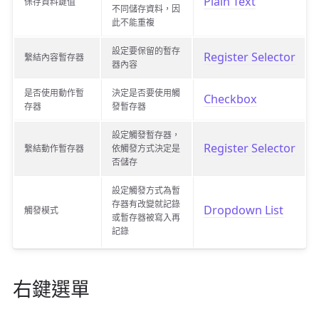
Plain Text
保存資料鍵值
不同儲存資料，因
此不能重複
設定要保留的暫存
Register Selector
繫結內容暫存器
器內容
是否使用動作暫
決定是否要使用觸
Checkbox
存器
發暫存器
設定觸發暫存器，
Register Selector
繫結動作暫存器
依觸發方式決定是
否儲存
設定觸發方式為暫
存器有改變就記錄
Dropdown List
觸發模式
或暫存器被寫入再
記錄
右鍵選單