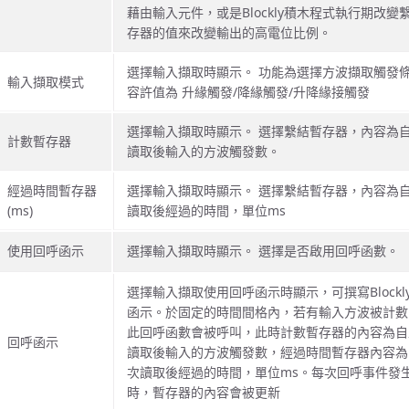
藉由輸入元件，或是Blockly積木程式執行期改變
存器的值來改變輸出的高電位比例。
選擇輸入擷取時顯示。 功能為選擇方波擷取觸發
輸入擷取模式
容許值為 升緣觸發/降緣觸發/升降緣接觸發
選擇輸入擷取時顯示。 選擇繫結暫存器，內容為
計數暫存器
讀取後輸入的方波觸發數。
經過時間暫存器
選擇輸入擷取時顯示。 選擇繫結暫存器，內容為
(ms)
讀取後經過的時間，單位ms
使用回呼函示
選擇輸入擷取時顯示。 選擇是否啟用回呼函數。
選擇輸入擷取使用回呼函示時顯示，可撰寫Blockl
函示。於固定的時間間格內，若有輸入方波被計數
此回呼函數會被呼叫，此時計數暫存器的內容為自
回呼函示
讀取後輸入的方波觸發數，經過時間暫存器內容為
次讀取後經過的時間，單位ms。每次回呼事件發
時，暫存器的內容會被更新