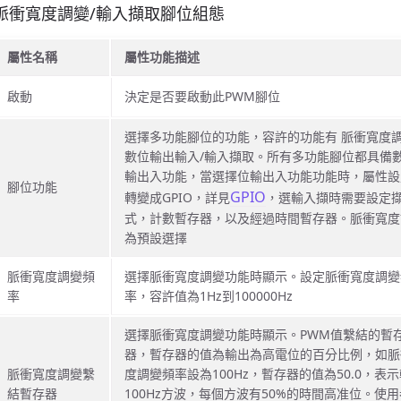
脈衝寬度調變/輸入擷取腳位組態
屬性名稱
屬性功能描述
啟動
決定是否要啟動此PWM腳位
選擇多功能腳位的功能，容許的功能有 脈衝寬度調
數位輸出輸入/輸入擷取。所有多功能腳位都具備
輸出入功能，當選擇位輸出入功能功能時，屬性設
腳位功能
GPIO
轉變成GPIO，詳見
，選輸入擷時需要設定
式，計數暫存器，以及經過時間暫存器。脈衝寬度
為預設選擇
脈衝寬度調變頻
選擇脈衝寬度調變功能時顯示。設定脈衝寬度調變
率
率，容許值為1Hz到100000Hz
選擇脈衝寬度調變功能時顯示。PWM值繫結的暫
器，暫存器的值為輸出為高電位的百分比例，如脈
脈衝寬度調變繫
度調變頻率設為100Hz，暫存器的值為50.0，表
結暫存器
100Hz方波，每個方波有50%的時間高准位。使