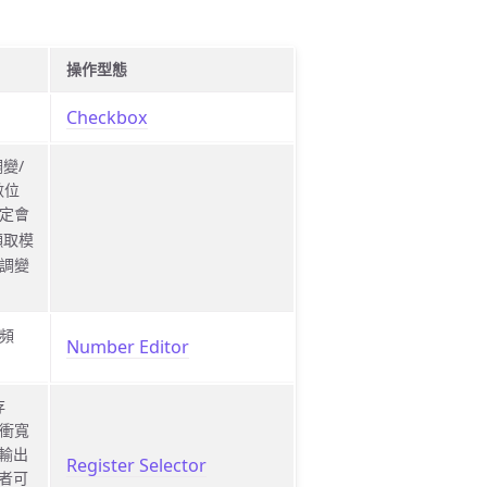
操作型態
Checkbox
變/
數位
定會
擷取模
調變
頻
Number Editor
存
衝寬
示輸出
Register Selector
用者可