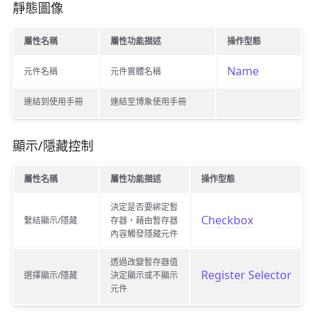
靜態圖像
屬性名稱
屬性功能描述
操作型態
Name
元件名稱
元件實體名稱
連結到使用手冊
連結至博象使用手冊
顯示/隱藏控制
屬性名稱
屬性功能描述
操作型態
決定是否要綁定暫
Checkbox
繫結顯示/隱藏
存器，藉由暫存器
內容觸發隱藏元件
透過改變暫存器值
Register Selector
選擇顯示/隱藏
決定顯示或不顯示
元件