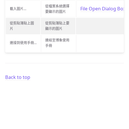
從檔案系統選擇
File Open Dialog Box
載入圖片…
要顯示的圖片
從剪貼簿貼上圖
從剪貼簿貼上要
片
顯示的圖片
連結至博象使用
連接到使用手冊…
手冊
Back to top