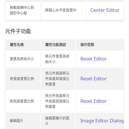
移動旋轉中心到
Center Editor
將圓心水平垂直置中
圖形中心點
元件子功能
屬性名稱
屬性功能描述
操作型態
將元件重置為原
Reset Editor
重置為原始大小
始大小
依元件寬度將元
Reset Editor
依寬度重置比例
件高度與寬度比
例重置
依元件高度將元
Reset Editor
依高度重置比例
件高度與寬度比
例重置
編輯要顯示的圖
Image Editor Dialog B
編輯圖片
片